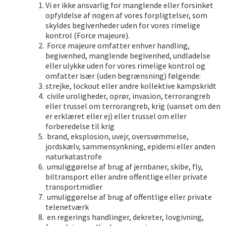
Vi er ikke ansvarlig for manglende eller forsinket
opfyldelse af nogen af vores forpligtelser, som
skyldes begivenheder uden for vores rimelige
kontrol (Force majeure).
Force majeure omfatter enhver handling,
begivenhed, manglende begivenhed, undladelse
eller ulykke uden for vores rimelige kontrol og
omfatter især (uden begrænsning) følgende:
strejke, lockout eller andre kollektive kampskridt
civile uroligheder, oprør, invasion, terrorangreb
eller trussel om terrorangreb, krig (uanset om den
er erklæret eller ej) eller trussel om eller
forberedelse til krig
brand, eksplosion, uvejr, oversvømmelse,
jordskælv, sammensynkning, epidemi eller anden
naturkatastrofe
umuliggørelse af brug af jernbaner, skibe, fly,
biltransport eller andre offentlige eller private
transportmidler
umuliggørelse af brug af offentlige eller private
telenetværk
en regerings handlinger, dekreter, lovgivning,