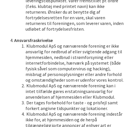
leveringstidspunktet. Varer fremstillet pr. ordre
(f.eks. klubtøj med printet navn) kan ikke
returneres. Ønsker du at benytte dig af
fortrydelsesretten for en vare, skal varen
returneres til foreningen, som leverer varen, inden
udløbet af fortrydelsesfristen.
Ansvarsfraskrivelse
Klubmodul ApS og nærværende forening er ikke
ansvarlig for nedbrud af eller svigtende adgang til
hjemmesiden, nedbrud i strømforsyning eller
internetforbindelse, hærværk på systemet (både
fysisk såvel som computervirus og hacking),
misbrug af personoplysninger eller andre forhold
og omstændigheder som er udenfor vores kontrol.
Klubmodul ApS og nærværende forening kan i
intet tilfælde gøres erstatningsansvarlig for
anvendelsen af hjemmesiden eller Klubmodul.
Der tages forbehold for taste - og prisfejl samt
forkert angivne tidspunkter og lokationer.
Klubmodul ApS og nærværende forening indestår
ikke for, at hjemmesiden og de herpå
tilgængeliggjorte annoncer af enhver art er