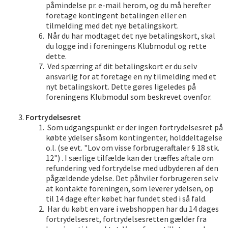
påmindelse pr. e-mail herom, og du må herefter
foretage kontingent betalingen eller en
tilmelding med det nye betalingskort.
Når du har modtaget det nye betalingskort, skal
du logge ind i foreningens Klubmodul og rette
dette.
Ved spærring af dit betalingskort er du selv
ansvarlig for at foretage en ny tilmelding med et
nyt betalingskort. Dette gøres ligeledes på
foreningens Klubmodul som beskrevet ovenfor.
Fortrydelsesret
Som udgangspunkt er der ingen fortrydelsesret på
købte ydelser såsom kontingenter, holddeltagelse
o.l. (se evt. "Lov om visse forbrugeraftaler § 18 stk.
12") . I særlige tilfælde kan der træffes aftale om
refundering ved fortrydelse med udbyderen af den
pågældende ydelse. Det påhviler forbrugeren selv
at kontakte foreningen, som leverer ydelsen, op
til 14 dage efter købet har fundet sted i så fald.
Har du købt en vare i webshoppen har du 14 dages
fortrydelsesret, fortrydelsesretten gælder fra