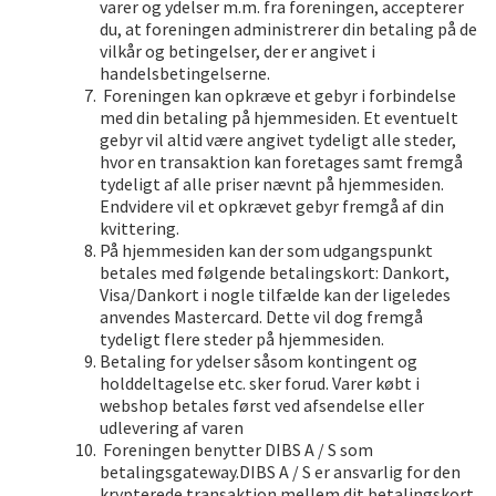
varer og ydelser m.m. fra foreningen, accepterer
du, at foreningen administrerer din betaling på de
vilkår og betingelser, der er angivet i
handelsbetingelserne.
Foreningen kan opkræve et gebyr i forbindelse
med din betaling på hjemmesiden. Et eventuelt
gebyr vil altid være angivet tydeligt alle steder,
hvor en transaktion kan foretages samt fremgå
tydeligt af alle priser nævnt på hjemmesiden.
Endvidere vil et opkrævet gebyr fremgå af din
kvittering.
På hjemmesiden kan der som udgangspunkt
betales med følgende betalingskort: Dankort,
Visa/Dankort i nogle tilfælde kan der ligeledes
anvendes Mastercard. Dette vil dog fremgå
tydeligt flere steder på hjemmesiden.
Betaling for ydelser såsom kontingent og
holddeltagelse etc. sker forud. Varer købt i
webshop betales først ved afsendelse eller
udlevering af varen
Foreningen benytter DIBS A / S som
betalingsgateway.DIBS A / S er ansvarlig for den
krypterede transaktion mellem dit betalingskort