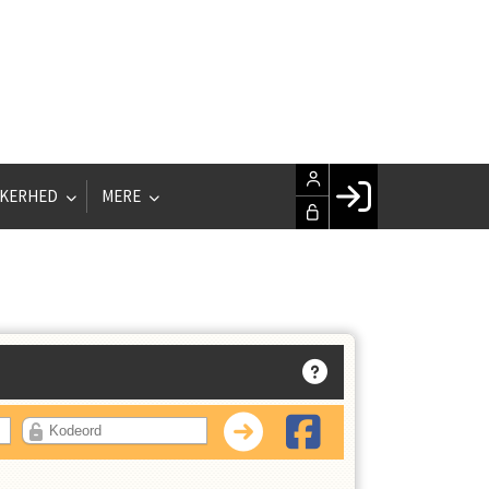
KKERHED
MERE
Facebook login
Husk mig
Glemt password
Opret profil
LOG IND