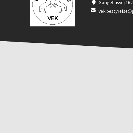
Gøngehusvej 162 
vek.bestyrelse@