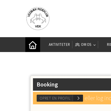
AKTIVITETER
OM OS
R
Booking
eller log in